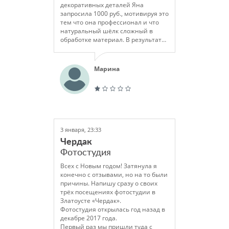
декоративных деталей Яна
запросила 1000 руб., мотивируя это
тем что она профессионал и что
натуральный шёлк сложный в
обработке материал. В результате
не справилась с раскроем
простейшей модели, когда на
примерке выяснилось, что топ
Марина
очевидно мал, она просто сказала
что не хочет больше шить.
Материал уже испорчен и я очень
жалею что обратилась в это ателье
( расходы эта наглая женщина
конечно не возместила) Хорошо,
если мой отзыв убережёт кого-то
3 января, 23:33
от такой же ошибки.
Чердак
Фотостудия
Всех с Новым годом! Затянула я
конечно с отзывами, но на то были
причины. Напишу сразу о своих
трёх посещениях фотостудии в
Златоусте «Чердак».
Фотостудия открылась год назад в
декабре 2017 года.
Первый раз мы пришли туда с