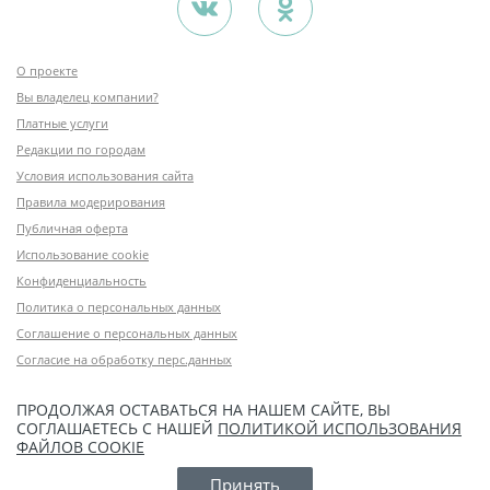
невыполнимой миссией в работе с
полуторагодовалым ребенком,
эмоции которого меняются
ежесекундно). Глядя на
О проекте
фотографии вновь окунаешься в
Вы владелец компании?
детство, атмосферу праздника и
Платные услуги
новогодней сказки.
Это лучший новогодний подарок.
Редакции по городам
Спасибо Вам, Николай, за
Условия использования сайта
волшебные снимки! Это отличная
память ребенку и нам! Желаем Вам
Правила модерирования
от всей семьи успехов в работе,
Публичная оферта
вдохновения, крепкого здоровья, а
Использование cookie
также чтобы Ваше желание расти
и развиваться никогда не
Конфиденциальность
иссякало, ведь жизнь-это вечное
Политика о персональных данных
движение вперед. Мира Вам и
добра, спасибо огромнейшее!!!
Соглашение о персональных данных
Согласие на обработку перс.данных
ПРОДОЛЖАЯ ОСТАВАТЬСЯ НА НАШЕМ САЙТЕ, ВЫ
СОГЛАШАЕТЕСЬ С НАШЕЙ
ПОЛИТИКОЙ ИСПОЛЬЗОВАНИЯ
ФАЙЛОВ COOKIE
Принять