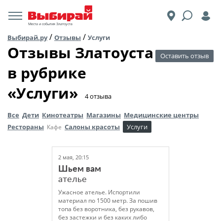
Места и события Златоуста
/
/
Выбирай.ру
Отзывы
Услуги
Отзывы Златоуста
Оставить отзыв
в рубрике
«Услуги»
​4 отзыва
Все
Дети
Кинотеатры
Магазины
Медицинские центры
Рестораны
Салоны красоты
Услуги
Кафе
2 мая, 20:15
Шьем вам
ателье
Ужасное ателье. Испортили
материал по 1500 метр. За пошив
топа без воротника, без рукавов,
без застежки и без каких либо