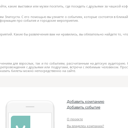
ойти, какие выставки или музеи посетить, где посидеть с друзьями за чашкой ко
ям Златоуста. С его помощью вы узнаете о событиях, которые состоятся в ближ
формация про события и городские мероприятия.
ятий. Какие бы развлечения вам ни нравились, вы обязательно найдете то, что
чениям для взрослых, так и по событиям, рассчитанным на детскую аудиторию.
препровождения с друзьями или подругами, встречи с любимым человеком. Прос
аказать билеты можно непосредственно на сайте.
Добавить компанию
Добавить событие
О проекте
Вы владелец компании?