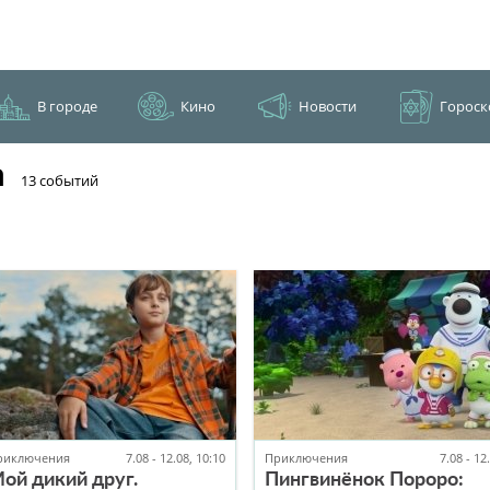
В городе
Кино
Новости
Гороск
а
​13 событий
риключения
7.08 - 12.08, 10:10
Приключения
7.08 - 12
ой дикий друг.
Пингвинёнок Пороро: