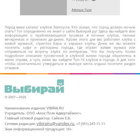
Афиша Yши
Перед вами каталог клубов Златоуста. Кто сказал, что город должен ночью
спать? Тот определенно не знает о сайте Выбирай.ру! Здесь вы найдете всю
информацию о приближающихся тусовках в ночных клубах, пенных
вечеринках и приезжих ди-джеях. Кроме этого для вас работают клубы с
живой музыкой, стриптиз бары и караоке клубы. Днем же вы можете
посетить кафе и рестораны города, где играет живая музыка или
отправиться на встречу клуба по интересам. Что бы получить более
подробное описание тусовочной и клубной жизни города обратитесь в
меню справа, а чуть ниже вы найдете Топ-10 клубов в городе. А для того
чтобы окончательно утвердиться в выборе места отдыха посетите раздел
отзывов.
© 2007—2026
Наименование издания: VIBIRAI.RU
Учредитель: ООО «Алое Поле Адвертайзинг».
Главный сетевой редактор: Сайкин Е.Б.
vibirairu@yandex.ru
Сетевая редакция:
, +7 (351) 247-11-11.
Знак информационной продукции: 16+.