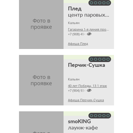
Плед
центр паровых коктейлей
Кальян
Гагарина 1-я линия проспект, 5а цокольный этаж

+7 (908) 4944921
Афиша Плед
Перчик-Сушка
Кальян
40 лет Победы, 13 1 этаж

+7 (904) 9346934
Афиша Перчик-Сушка
smoKING
лаунж-кафе