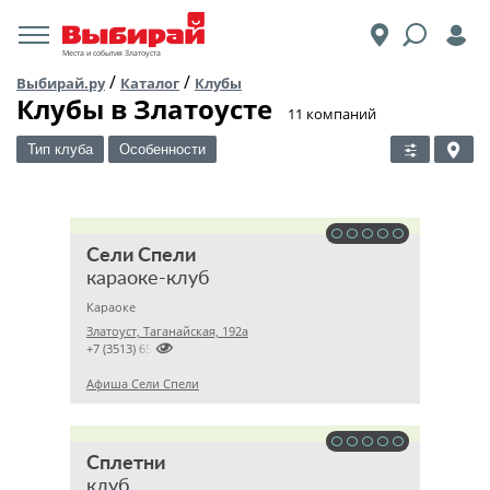
Места и события Златоуста
/
/
Выбирай.ру
Каталог
Клубы
Клубы в Златоусте
​11 компаний
Тип клуба
Особенности
Сели Спели
караоке-клуб
Караоке
Златоуст, Таганайская, 192а

+7 (3513) 654340
Афиша Сели Спели
Сплетни
клуб