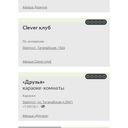
Афиша Дракула
Clever клуб
По интересам
Златоуст, Таганайская, 192а
Афиша Clever клуб
«Друзья»
караоке-комнаты
Караоке
Златоуст, ул. Таганайская д.204/1

+7 (3513) 650747
Афиша «Друзья»