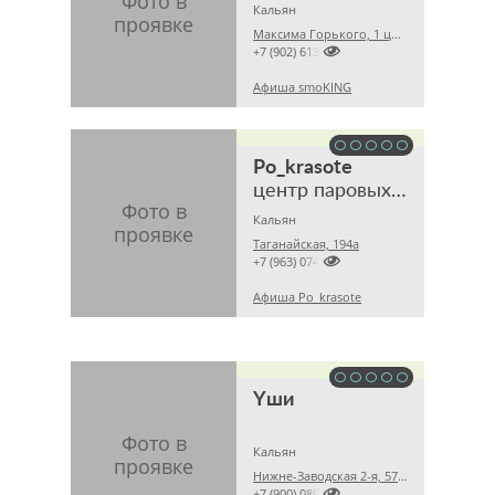
Кальян
Максима Горького, 1 цокольный этаж

+7 (902) 6137232
Афиша smoKING
Po_krasote
центр паровых коктейлей
Кальян
Таганайская, 194а

+7 (963) 0740704
Афиша Po_krasote
Yши
Кальян
Нижне-Заводская 2-я, 57а 1 этаж

+7 (900) 0891887