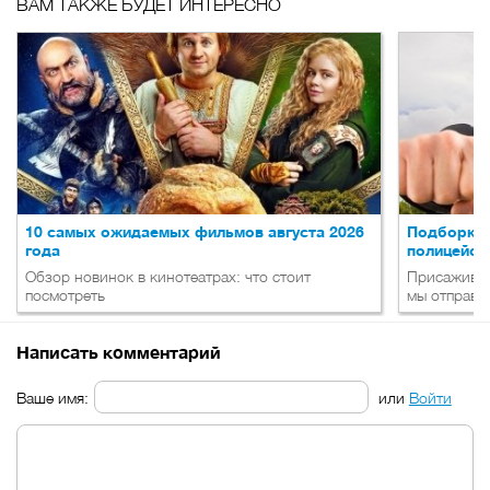
ВАМ ТАКЖЕ БУДЕТ ИНТЕРЕСНО
10 самых ожидаемых фильмов августа 2026
Подборка 
года
полицейск
Обзор новинок в кинотеатрах: что стоит
Присаживай
посмотреть
мы отправл
Написать комментарий
Ваше имя:
или
Войти