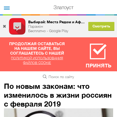
Златоуст
Выбирай: Места Рядом и Афиша
✖
Смотреть
Парамон
Бесплатно - Google Play
ПРОДОЛЖАЯ ОСТАВАТЬСЯ
НА НАШЕМ САЙТЕ, ВЫ
СОГЛАШАЕТЕСЬ С НАШЕЙ
ПОЛИТИКОЙ ИСПОЛЬЗОВАНИЯ
ФАЙЛОВ COOKIE
ПРИНЯТЬ
По новым законам: что
изменилось в жизни россиян
с февраля 2019