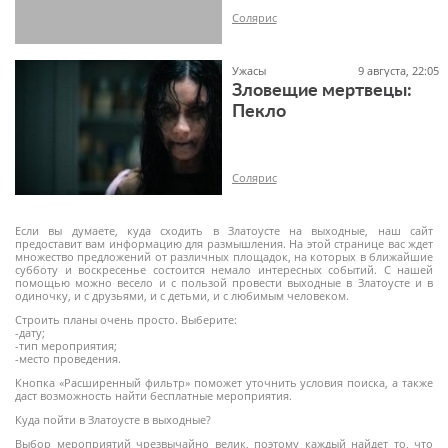
Солярис
Ужасы
9 августа, 22:05
Зловещие мертвецы:
Пекло
16+
Солярис
Если вы думаете, куда сходить в Златоусте на выходные, наш сайт
предоставит вам информацию для размышления. На этой странице вас ждет
множество предложений от различных площадок, на которых в ближайшие
субботу и воскресенье состоится немало интересных событий. С нашей
помощью можно весело и с пользой провести выходные в Златоусте и в
18+
одиночку, и с друзьями, и с детьми, и с любимым человеком.
Строить планы очень просто. Выберите:
-дату;
-тип мероприятия;
-место проведения.
Кнопка «Расширенный фильтр» поможет уточнить условия поиска, а также
даст возможность найти бесплатные мероприятия.
Куда пойти в Златоусте в выходные?
Выбор мероприятий чрезвычайно велик, поэтому каждый найдет то, что