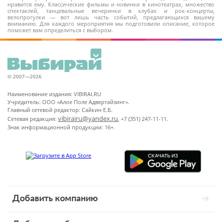
нравится ему. Классические фильмы и новинки в кинотеатрах, множество
спектаклей, танцевальные вечеринки в клубах и рок-концерты,
велопрогулки — вот лишь часть событий, предлагающихся вашему
вниманию. Для каждого мероприятия мы подготовили описание, которое
поможет вам определиться с выбором.
© 2007—2026
Наименование издания: VIBIRAI.RU
Учредитель: ООО «Алое Поле Адвертайзинг».
Главный сетевой редактор: Сайкин Е.Б.
vibirairu@yandex.ru
Сетевая редакция:
, +7 (351) 247-11-11.
Знак информационной продукции: 16+.
Добавить компанию