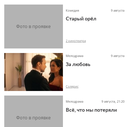
Комедия
9 августа
Старый орёл
6+
2 кинотеатра
Мелодрама
9 августа
За любовь
12+
Солярис
Мелодрама
9 августа, 21:20
Всё, что мы потеряли
16+