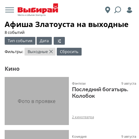
Места и события Златоуста
Афиша Златоуста на выходные
8 событий
Тип события
Дата
Фильтры:
Выходные
Сбросить
×
Кино
Фэнтези
9 августа
Последний богатырь.
Колобок
2 кинотеатра
Комедия
9 августа