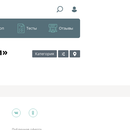
оп
Тесты
Отзывы
и»
Категория
Публичная оферта