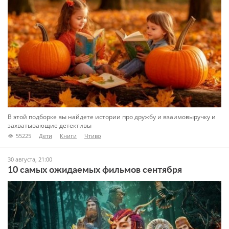
В этой подборке вы найдете истории про дружбу и взаимовыручку и
захватывающие детективы
55225
Дети
Книги
Чтиво
30 августа, 21:00
10 самых ожидаемых фильмов сентября