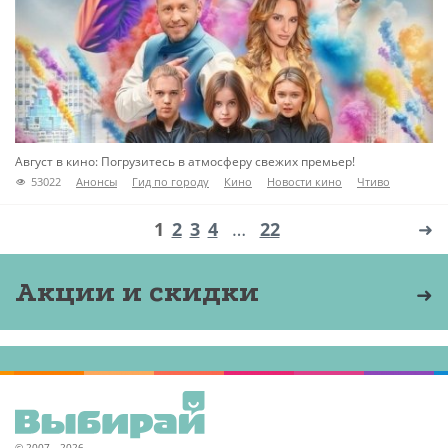
Август в кино: Погрузитесь в атмосферу свежих премьер!
53022
Анонсы
Гид по городу
Кино
Новости кино
Чтиво
1
2
3
4
…
22
➜
Акции и скидки
© 2007—2026