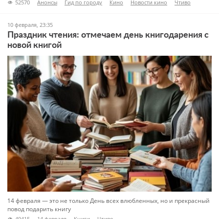
52570
Анонсы
Гид по городу
Кино
Новости кино
Чтиво
10 февраля, 23:35
Праздник чтения: отмечаем день книгодарения с
новой книгой
14 февраля — это не только День всех влюбленных, но и прекрасный
повод подарить книгу
49415
14 февраля
Книги
Чтиво