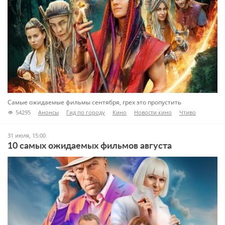
Самые ожидаемые фильмы сентября, грех это пропустить
54295
Анонсы
Гид по городу
Кино
Новости кино
Чтиво
31 июля, 15:00
10 самых ожидаемых фильмов августа