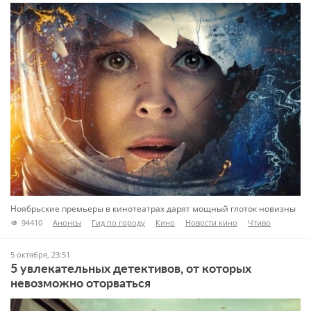
Ноябрьские премьеры в кинотеатрах дарят мощный глоток новизны
94410
Анонсы
Гид по городу
Кино
Новости кино
Чтиво
5 октября, 23:51
5 увлекательных детективов, от которых
невозможно оторваться