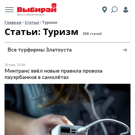
Места и события Златоуста
Главная
/
Статьи
/
Туризм
Статьи: Туризм
368 статей
Все турфирмы Златоуста
20 мая, 23:58
Минтранс ввёл новые правила провоза
пауэрбанков в самолётах