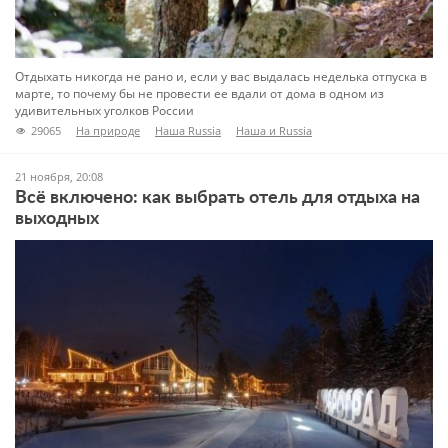
Отдыхать никогда не рано и, если у вас выдалась неделька отпуска в
марте, то почему бы не провести ее вдали от дома в одном из
удивительных уголков России
29065
На природе
Наша Russia
Наша и Russia
Планы на выходные
Топ-5
Туризм
21 ноября, 20:08
Всё включено: как выбрать отель для отдыха на
выходных