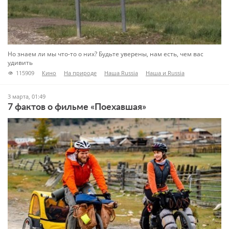
Но знаем ли мы что-то о них? Будьте уверены, нам есть, чем вас
удивить
115909
Кино
На природе
Наша Russia
Наша и Russia
Новости кино
Пять мест
Туризм
Чтиво
3 марта, 01:49
7 фактов о фильме «Поехавшая»