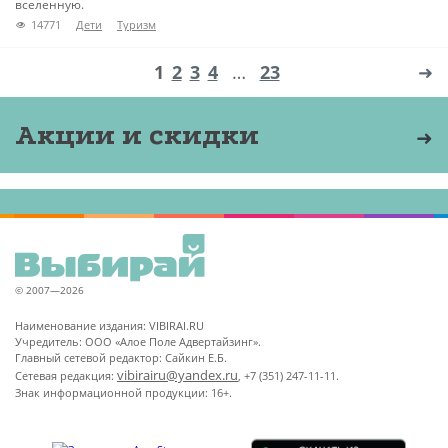
вселенную.
14771
Дети
Туризм
1
2
3
4
…
23
➜
Акции и скидки
© 2007—2026
Наименование издания: VIBIRAI.RU
Учредитель: ООО «Алое Поле Адвертайзинг».
Главный сетевой редактор: Сайкин Е.Б.
vibirairu@yandex.ru
Сетевая редакция:
, +7 (351) 247-11-11.
Знак информационной продукции: 16+.