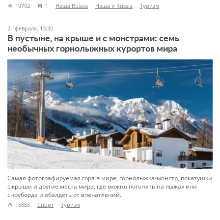
19792
1
Наша Russia
Наша и Russia
Туризм
21 февраля, 13:30
В пустыне, на крыше и с монстрами: семь
необычных горнолыжных курортов мира
Самая фотографируемая гора в мире, горнолыжка-монстр, покатушки
с крыши и другие места мира, где можно погонять на лыжах или
сноуборде и обалдеть от впечатлений.
15853
Спорт
Туризм