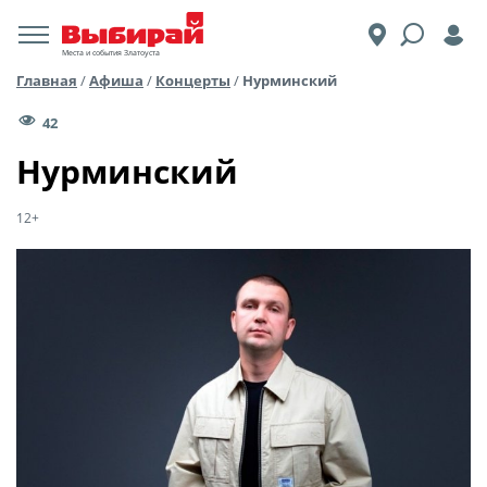
Места и события Златоуста
Главная
/
Афиша
/
Концерты
/
Нурминский
42
Нурминский
12+